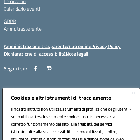
Le circolari
Calendario eventi
GDPR
Amm. trasparente
Amministrazione trasparente
Albo online
Privacy Policy
Dichiarazione di accessibilità
Note legali
Seguici su:
Indirizzo:
Corso Fornari, 168 - 70056 Molfetta (Ba)
Centralino:
Cookies e altri strumenti di tracciamento
+39 080 2446680
Email:
baic882008@istruzione.it
Posta elettronica certificata (PEC):
baic882008@pec.istruzione.it
Il nostro Istituto non utilizza strumenti di profilazione degli utenti -
Codice fiscale: 80023470729
sono utilizzati esclusivamente cookies tecnici necessari al
Codice meccanografico:
BAIC882008
corretto funzionamento del sito, alla fruibilità dei servizi
Codice unico di fatturazione (CUF): UFEUNT
istituzionali e alla sua accessibilità – sono utilizzati, inoltre,
strumenti statistici anonimizzati messi a disposizione da Web