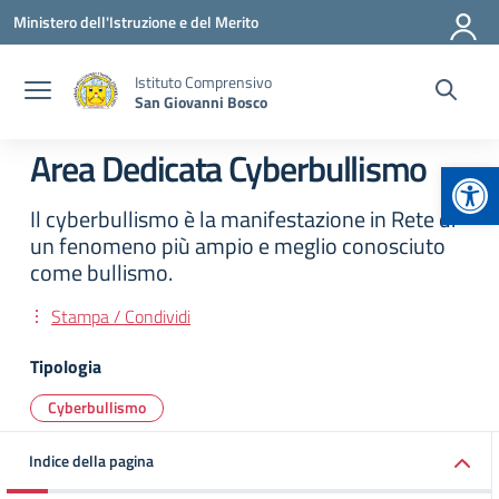
Vai ai contenuti
Vai al menu di navigazione
Vai al footer
Ministero dell'Istruzione e del Merito
Istituto Comprensivo
San Giovanni Bosco
Area Dedicata Cyberbullismo
Apr
Il cyberbullismo è la manifestazione in Rete di
un fenomeno più ampio e meglio conosciuto
come bullismo.
Stampa / Condividi
Tipologia
Cyberbullismo
Indice della pagina