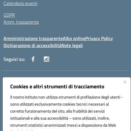
Calendario eventi
GDPR
Amm. trasparente
Amministrazione trasparente
Albo online
Privacy Policy
Dichiarazione di accessibilità
Note legali
Seguici su:
Indirizzo:
Corso Fornari, 168 - 70056 Molfetta (Ba)
Centralino:
+39 080 2446680
Email:
baic882008@istruzione.it
Cookies e altri strumenti di tracciamento
Posta elettronica certificata (PEC):
baic882008@pec.istruzione.it
Il nostro Istituto non utilizza strumenti di profilazione degli utenti -
Codice fiscale: 80023470729
sono utilizzati esclusivamente cookies tecnici necessari al
Codice meccanografico:
BAIC882008
corretto funzionamento del sito, alla fruibilità dei servizi
Codice unico di fatturazione (CUF): UFEUNT
istituzionali e alla sua accessibilità – sono utilizzati, inoltre,
strumenti statistici anonimizzati messi a disposizione da Web