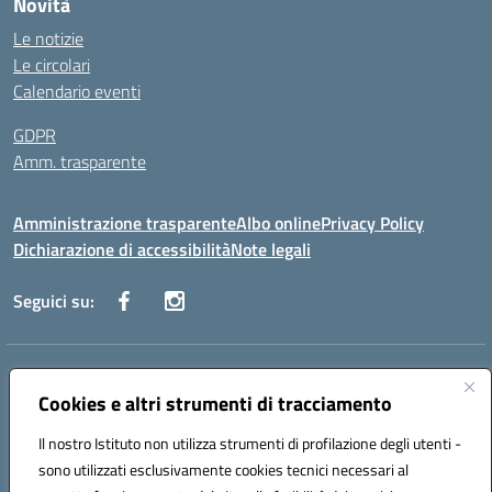
Novità
Le notizie
Le circolari
Calendario eventi
GDPR
Amm. trasparente
Amministrazione trasparente
Albo online
Privacy Policy
Dichiarazione di accessibilità
Note legali
Seguici su:
Indirizzo:
Corso Fornari, 168 - 70056 Molfetta (Ba)
Centralino:
Cookies e altri strumenti di tracciamento
+39 080 2446680
Email:
baic882008@istruzione.it
Posta elettronica certificata (PEC):
baic882008@pec.istruzione.it
Il nostro Istituto non utilizza strumenti di profilazione degli utenti -
Codice fiscale: 80023470729
sono utilizzati esclusivamente cookies tecnici necessari al
Codice meccanografico:
BAIC882008