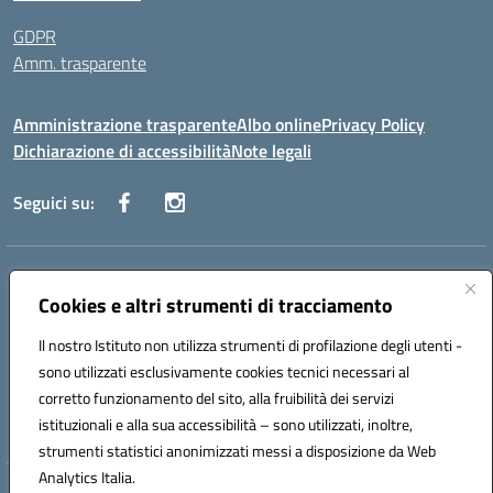
GDPR
Amm. trasparente
Amministrazione trasparente
Albo online
Privacy Policy
Dichiarazione di accessibilità
Note legali
Seguici su:
Indirizzo:
Corso Fornari, 168 - 70056 Molfetta (Ba)
Centralino:
Cookies e altri strumenti di tracciamento
+39 080 2446680
Email:
baic882008@istruzione.it
Posta elettronica certificata (PEC):
baic882008@pec.istruzione.it
Il nostro Istituto non utilizza strumenti di profilazione degli utenti -
Codice fiscale: 80023470729
sono utilizzati esclusivamente cookies tecnici necessari al
Codice meccanografico:
BAIC882008
corretto funzionamento del sito, alla fruibilità dei servizi
Codice unico di fatturazione (CUF): UFEUNT
istituzionali e alla sua accessibilità – sono utilizzati, inoltre,
strumenti statistici anonimizzati messi a disposizione da Web
Analytics Italia.