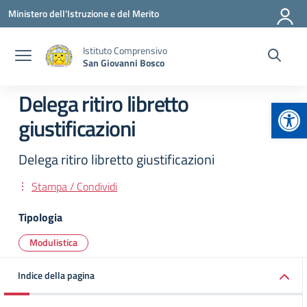
Vai ai contenuti
Vai al menu di navigazione
Vai al footer
Ministero dell'Istruzione e del Merito
Istituto Comprensivo
San Giovanni Bosco
Delega ritiro libretto
Apr
giustificazioni
Delega ritiro libretto giustificazioni
Stampa / Condividi
Tipologia
Modulistica
Indice della pagina