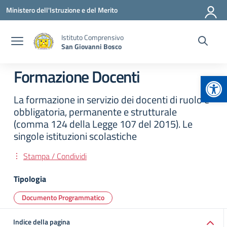
Vai ai contenuti
Vai al menu di navigazione
Vai al footer
Ministero dell'Istruzione e del Merito
Istituto Comprensivo
San Giovanni Bosco
Formazione Docenti
Apr
La formazione in servizio dei docenti di ruolo è
obbligatoria, permanente e strutturale
(comma 124 della Legge 107 del 2015). Le
singole istituzioni scolastiche
Stampa / Condividi
Tipologia
Documento Programmatico
Indice della pagina