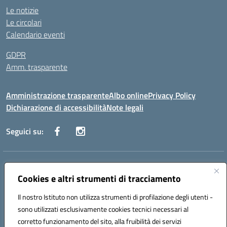
Le notizie
Le circolari
Calendario eventi
GDPR
Amm. trasparente
Amministrazione trasparente
Albo online
Privacy Policy
Dichiarazione di accessibilità
Note legali
Seguici su:
Indirizzo:
Corso Fornari, 168 - 70056 Molfetta (Ba)
Centralino:
Cookies e altri strumenti di tracciamento
+39 080 2446680
Email:
baic882008@istruzione.it
Posta elettronica certificata (PEC):
baic882008@pec.istruzione.it
Il nostro Istituto non utilizza strumenti di profilazione degli utenti -
Codice fiscale: 80023470729
sono utilizzati esclusivamente cookies tecnici necessari al
Codice meccanografico:
BAIC882008
corretto funzionamento del sito, alla fruibilità dei servizi