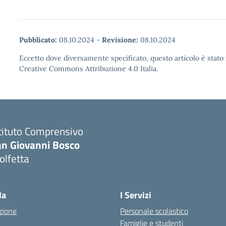
Pubblicato:
08.10.2024
-
Revisione:
08.10.2024
Eccetto dove diversamente specificato, questo articolo è stato 
Creative Commons Attribuzione 4.0 Italia.
tituto Comprensivo
an Giovanni Bosco
olfetta
Visita la pagina iniziale della scuola
la
I Servizi
zione
Personale scolastico
Famiglie e studenti