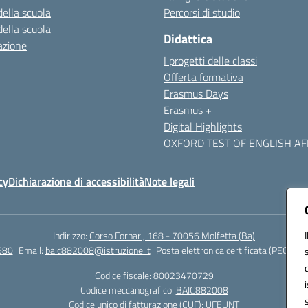
della scuola
Percorsi di studio
della scuola
Didattica
azione
I progetti delle classi
Offerta formativa
Erasmus Days
Erasmus +
Digital Highlights
OXFORD TEST OF ENGLISH AFF
cy
Dichiarazione di accessibilità
Note legali
Indirizzo:
Corso Fornari, 168 - 70056 Molfetta (Ba)
680
Email:
baic882008@istruzione.it
Posta elettronica certificata (PEC):
bai
Codice fiscale: 80023470729
Codice meccanografico:
BAIC882008
Codice unico di fatturazione (CUF): UFEUNT