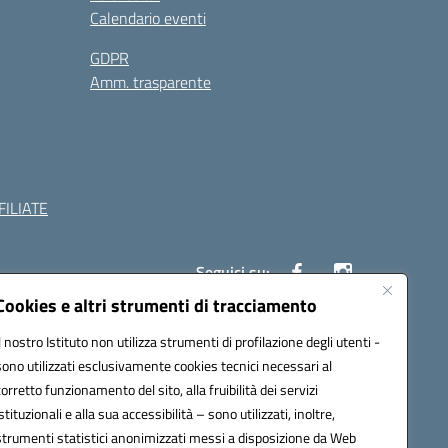
Calendario eventi
GDPR
Amm. trasparente
ILIATE
Seguici su:
Cookies e altri strumenti di tracciamento
Il nostro Istituto non utilizza strumenti di profilazione degli utenti -
c882008@pec.istruzione.it
sono utilizzati esclusivamente cookies tecnici necessari al
corretto funzionamento del sito, alla fruibilità dei servizi
istituzionali e alla sua accessibilità – sono utilizzati, inoltre,
strumenti statistici anonimizzati messi a disposizione da Web