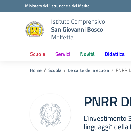
Vai ai contenuti
Vai al menu di navigazione
Vai al footer
Ministero dell'Istruzione e del Merito
Istituto Comprensivo
San Giovanni Bosco
Molfetta
Scuola
Servizi
Novità
Didattica
Home
Scuola
Le carte della scuola
PNRR 
PNRR D
L’investimento 
linguaggi” dell