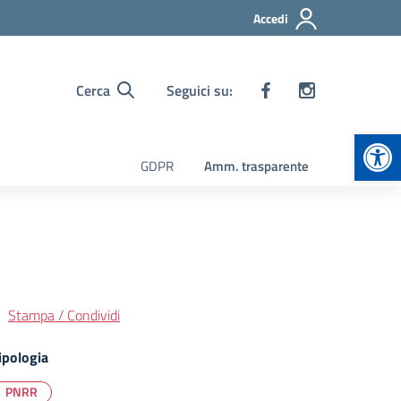
Accedi
Cerca
Seguici su:
Apr
GDPR
Amm. trasparente
Stampa / Condividi
ipologia
PNRR