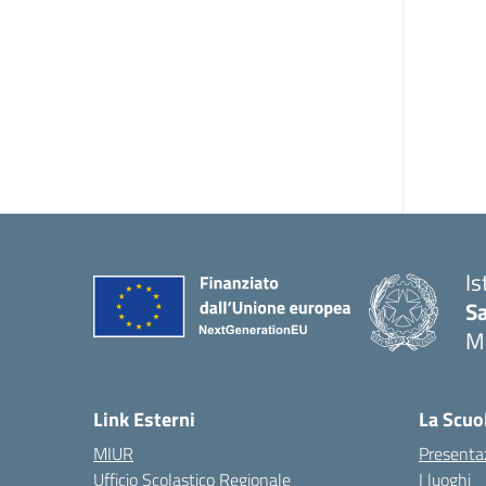
Is
S
M
— 
Link Esterni
La Scuo
MIUR
Presenta
Ufficio Scolastico Regionale
I luoghi