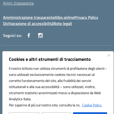
Amm. trasparente
Amministrazione trasparente
Albo online
Privacy Policy
Dichiarazione di accessibilità
Note legali
Seguici su:
Indirizzo:
Corso Fornari, 168 - 70056 Molfetta (Ba)
Centralino:
Cookies e altri strumenti di tracciamento
+39 080 2446680
Email:
baic882008@istruzione.it
Posta elettronica certificata (PEC):
baic882008@pec.istruzione.it
Il nostro Istituto non utilizza strumenti di profilazione degli utenti -
Codice fiscale: 80023470729
sono utilizzati esclusivamente cookies tecnici necessari al
Codice meccanografico:
BAIC882008
corretto funzionamento del sito, alla fruibilità dei servizi
Codice unico di fatturazione (CUF): UFEUNT
istituzionali e alla sua accessibilità – sono utilizzati, inoltre,
strumenti statistici anonimizzati messi a disposizione da Web
Analytics Italia.
Hosting & Powered by 3D Solution S.r.l.
Per saperne di più sul nostro sito, consulta la ns.
Cookie Policy.
Concept & Design by Designers Italia