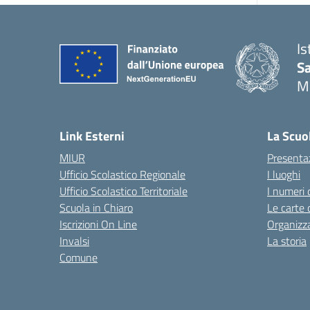
Is
S
M
— 
Link Esterni
La Scuo
MIUR
Presenta
Ufficio Scolastico Regionale
I luoghi
Ufficio Scolastico Territoriale
I numeri 
Scuola in Chiaro
Le carte 
Iscrizioni On Line
Organizz
Invalsi
La storia
Comune