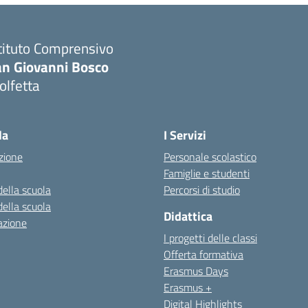
tituto Comprensivo
an Giovanni Bosco
olfetta
Visita la pagina iniziale della scuola
la
I Servizi
zione
Personale scolastico
Famiglie e studenti
della scuola
Percorsi di studio
della scuola
Didattica
azione
I progetti delle classi
Offerta formativa
Erasmus Days
Erasmus +
Digital Highlights