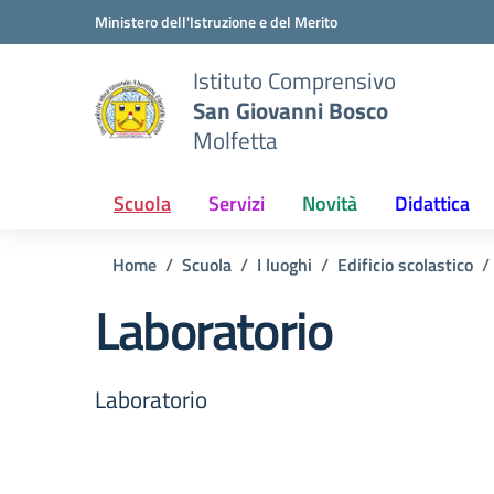
Vai ai contenuti
Vai al menu di navigazione
Vai al footer
Ministero dell'Istruzione e del Merito
Istituto Comprensivo
San Giovanni Bosco
Molfetta
Scuola
Servizi
Novità
Didattica
Home
Scuola
I luoghi
Edificio scolastico
Laboratorio
Laboratorio