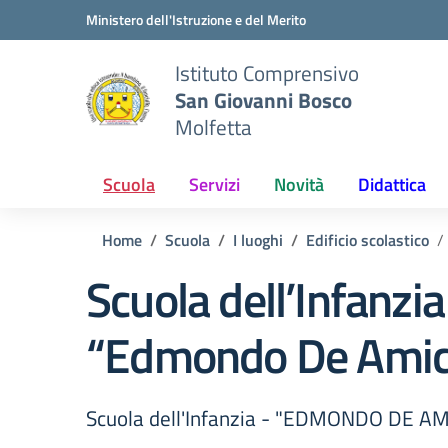
Vai ai contenuti
Vai al menu di navigazione
Vai al footer
Ministero dell'Istruzione e del Merito
Istituto Comprensivo
San Giovanni Bosco
Molfetta
Scuola
Servizi
Novità
Didattica
Home
Scuola
I luoghi
Edificio scolastico
Scuola dell’Infanzia
“Edmondo De Amic
Scuola dell'Infanzia - "EDMONDO DE AM