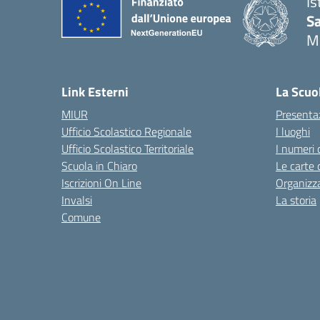
Is
S
M
— 
Link Esterni
La Scuo
MIUR
Presenta
Ufficio Scolastico Regionale
I luoghi
Ufficio Scolastico Territoriale
I numeri 
Scuola in Chiaro
Le carte 
Iscrizioni On Line
Organizz
Invalsi
La storia
Comune