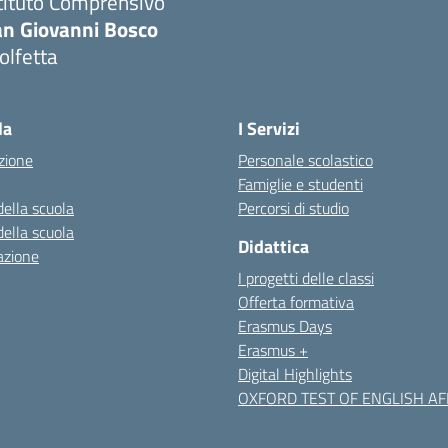
tituto Comprensivo
an Giovanni Bosco
olfetta
Visita la pagina iniziale della scuola
la
I Servizi
zione
Personale scolastico
Famiglie e studenti
della scuola
Percorsi di studio
della scuola
Didattica
azione
I progetti delle classi
Offerta formativa
Erasmus Days
Erasmus +
Digital Highlights
OXFORD TEST OF ENGLISH AFF