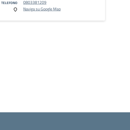
0803381209
TELEFONO
Naviga su Google Map