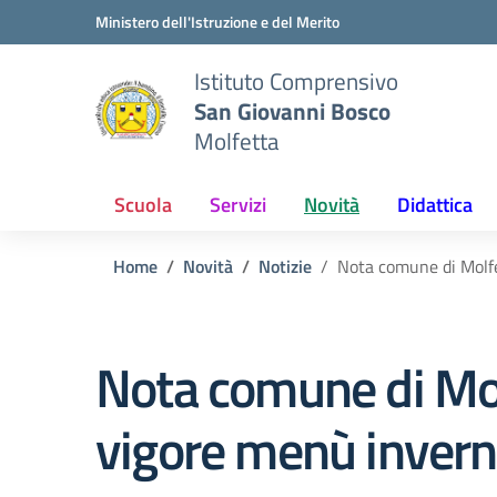
Vai ai contenuti
Vai al menu di navigazione
Vai al footer
Ministero dell'Istruzione e del Merito
Istituto Comprensivo
San Giovanni Bosco
Molfetta
Scuola
Servizi
Novità
Didattica
Home
Novità
Notizie
Nota comune di Molfe
Nota comune di Molf
vigore menù invern