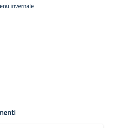
menù invernale
menti