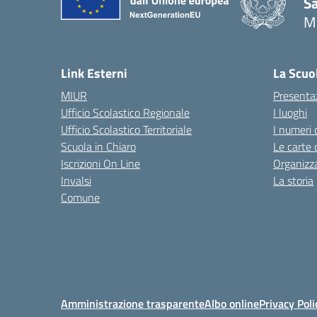
S
M
— 
Link Esterni
La Scuo
MIUR
Presenta
Ufficio Scolastico Regionale
I luoghi
Ufficio Scolastico Territoriale
I numeri 
Scuola in Chiaro
Le carte 
Iscrizioni On Line
Organizz
Invalsi
La storia
Comune
Amministrazione trasparente
Albo online
Privacy Poli