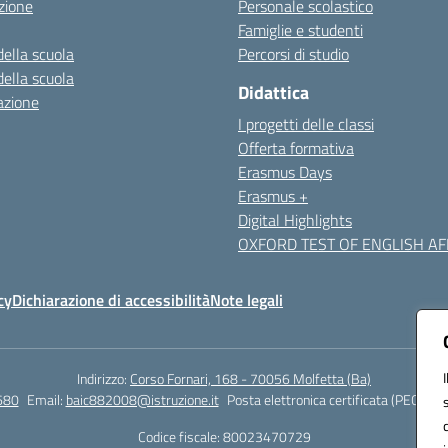
zione
Personale scolastico
Famiglie e studenti
della scuola
Percorsi di studio
della scuola
Didattica
azione
I progetti delle classi
Offerta formativa
Erasmus Days
Erasmus +
Digital Highlights
OXFORD TEST OF ENGLISH AFF
cy
Dichiarazione di accessibilità
Note legali
Indirizzo:
Corso Fornari, 168 - 70056 Molfetta (Ba)
680
Email:
baic882008@istruzione.it
Posta elettronica certificata (PEC):
bai
Codice fiscale: 80023470729