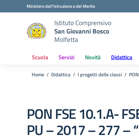
Vai ai contenuti
Vai al menu di navigazione
Vai al footer
Ministero dell'Istruzione e del Merito
Istituto Comprensivo
San Giovanni Bosco
Molfetta
Scuola
Servizi
Novità
Didattica
Home
Didattica
I progetti delle classi
PON
PON FSE 10.1.A- FS
PU – 2017 – 277 –