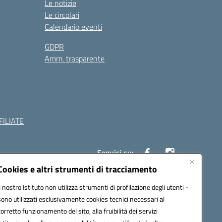
Le notizie
Le circolari
Calendario eventi
GDPR
Amm. trasparente
ILIATE
Seguici su:
Cookies e altri strumenti di tracciamento
Il nostro Istituto non utilizza strumenti di profilazione degli utenti -
c882008@pec.istruzione.it
sono utilizzati esclusivamente cookies tecnici necessari al
corretto funzionamento del sito, alla fruibilità dei servizi