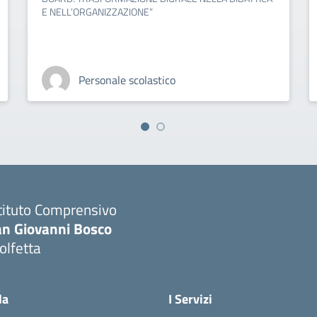
E NELL’ORGANIZZAZIONE”
Personale scolastico
tituto Comprensivo
an Giovanni Bosco
olfetta
Visita la pagina iniziale della scuola
la
I Servizi