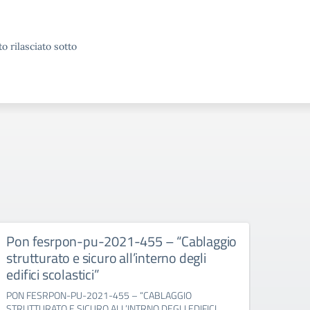
o rilasciato sotto
Pon fesrpon-pu-2021-455 – “Cablaggio
Pon 
strutturato e sicuro all’interno degli
prog
edifici scolastici”
PON 1
FESR 
PON FESRPON-PU-2021-455 – “CABLAGGIO
STRUTTURATO E SICURO ALL’INTRNO DEGLI EDIFICI