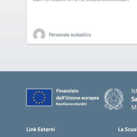
Personale scolastico
Is
S
M
— 
Link Esterni
La Scuo