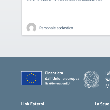
Personale scolastico
Is
S
M
— 
Link Esterni
La Scuo