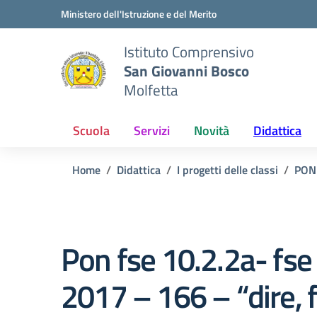
Vai ai contenuti
Vai al menu di navigazione
Vai al footer
Ministero dell'Istruzione e del Merito
Istituto Comprensivo
San Giovanni Bosco
Molfetta
Scuola
Servizi
Novità
Didattica
Home
Didattica
I progetti delle classi
PON
Pon fse 10.2.2a- fse
2017 – 166 – “dire, f