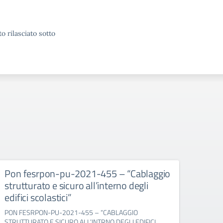
o rilasciato sotto
Pon fesrpon-pu-2021-455 – “Cablaggio
Pon 
strutturato e sicuro all’interno degli
prog
edifici scolastici”
PON 1
FESR 
PON FESRPON-PU-2021-455 – “CABLAGGIO
STRUTTURATO E SICURO ALL’INTRNO DEGLI EDIFICI