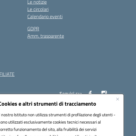
Le notizie
Le circolari
Calendario eventi
GDPR
Amm. trasparente
ILIATE
Seguici su:
Cookies e altri strumenti di tracciamento
Il nostro Istituto non utilizza strumenti di profilazione degli utenti -
c882008@pec.istruzione.it
sono utilizzati esclusivamente cookies tecnici necessari al
corretto funzionamento del sito, alla fruibilità dei servizi