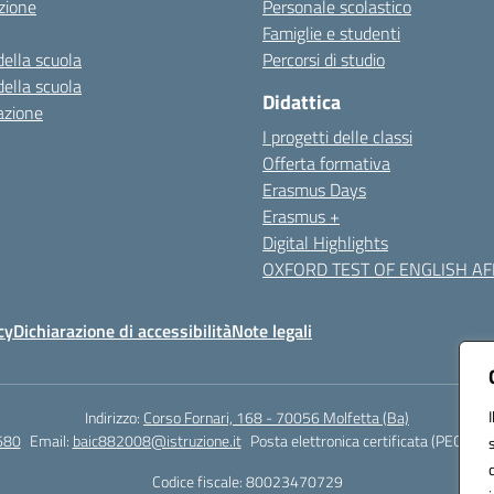
zione
Personale scolastico
Famiglie e studenti
della scuola
Percorsi di studio
della scuola
Didattica
azione
I progetti delle classi
Offerta formativa
Erasmus Days
Erasmus +
Digital Highlights
OXFORD TEST OF ENGLISH AFF
cy
Dichiarazione di accessibilità
Note legali
Indirizzo:
Corso Fornari, 168 - 70056 Molfetta (Ba)
680
Email:
baic882008@istruzione.it
Posta elettronica certificata (PEC):
bai
Codice fiscale: 80023470729