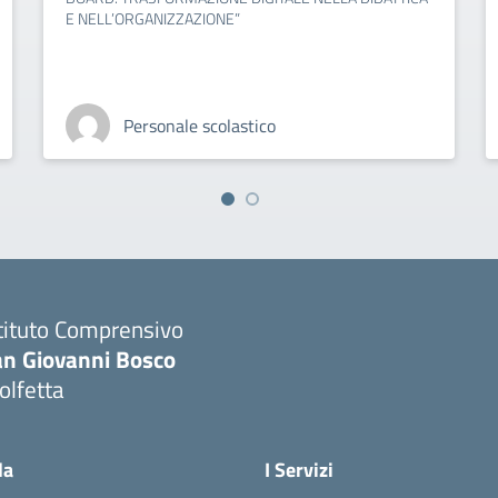
E NELL’ORGANIZZAZIONE”
Personale scolastico
tituto Comprensivo
an Giovanni Bosco
olfetta
Visita la pagina iniziale della scuola
la
I Servizi