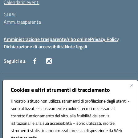
Calendario eventi
GDPR
Amm. trasparente
Amministrazione trasparente
Albo online
Privacy Policy
Dichiarazione di accessibilità
Note legali
Seguici su:
Indirizzo:
Corso Fornari, 168 - 70056 Molfetta (Ba)
Centralino:
Cookies e altri strumenti di tracciamento
+39 080 2446680
Email:
baic882008@istruzione.it
Posta elettronica certificata (PEC):
baic882008@pec.istruzione.it
Il nostro Istituto non utilizza strumenti di profilazione degli utenti -
Codice fiscale: 80023470729
sono utilizzati esclusivamente cookies tecnici necessari al
Codice meccanografico:
BAIC882008
corretto funzionamento del sito, alla fruibilità dei servizi
Codice unico di fatturazione (CUF): UFEUNT
istituzionali e alla sua accessibilità – sono utilizzati, inoltre,
strumenti statistici anonimizzati messi a disposizione da Web
Analytics Italia.