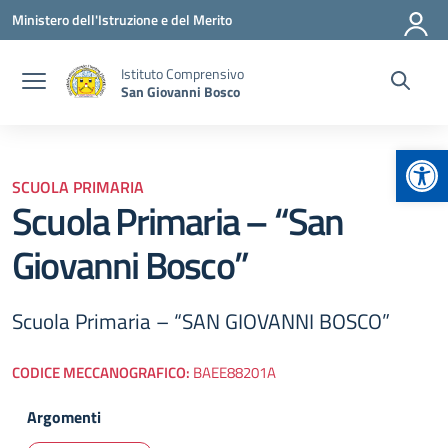
Vai ai contenuti
Vai al menu di navigazione
Vai al footer
Ministero dell'Istruzione e del Merito
Istituto Comprensivo
San Giovanni Bosco
Apr
SCUOLA PRIMARIA
Scuola Primaria – “San
Giovanni Bosco”
Scuola Primaria – “SAN GIOVANNI BOSCO”
CODICE MECCANOGRAFICO:
BAEE88201A
Argomenti