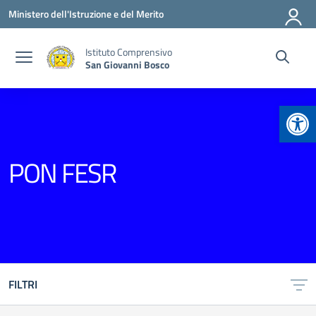
Vai ai contenuti
Vai al menu di navigazione
Vai al footer
Ministero dell'Istruzione e del Merito
Istituto Comprensivo
San Giovanni Bosco
Apr
PON FESR
FILTRI