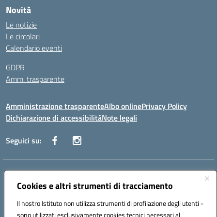
Novità
Le notizie
Le circolari
Calendario eventi
GDPR
Amm. trasparente
Amministrazione trasparente
Albo online
Privacy Policy
Dichiarazione di accessibilità
Note legali
Seguici su:
Indirizzo:
Corso Fornari, 168 - 70056 Molfetta (Ba)
Centralino:
Cookies e altri strumenti di tracciamento
+39 080 2446680
Email:
baic882008@istruzione.it
Posta elettronica certificata (PEC):
baic882008@pec.istruzione.it
Il nostro Istituto non utilizza strumenti di profilazione degli utenti -
Codice fiscale: 80023470729
sono utilizzati esclusivamente cookies tecnici necessari al