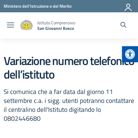
Vai ai contenuti
Vai al menu di navigazione
Vai al footer
Ministero dell'Istruzione e del Merito
Istituto Comprensivo
San Giovanni Bosco
Apr
Variazione numero telefonico
dell’istituto
Si comunica che a far data dal giorno 11
settembre c.a. i sigg. utenti potranno contattare
il centralino dell'Istituto digitando lo
0802446680