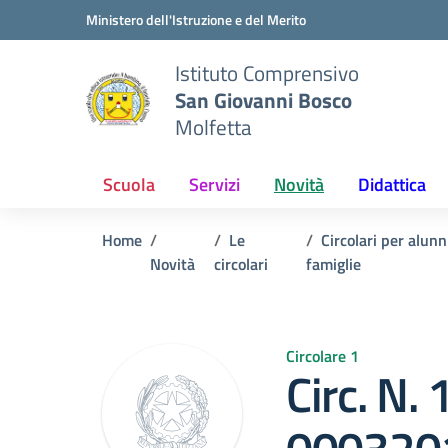
Vai ai contenuti
Vai al menu di navigazione
Vai al footer
Ministero dell'Istruzione e del Merito
Istituto Comprensivo
San Giovanni Bosco
Molfetta
Scuola
Servizi
Novità
Didattica
Home
Le
Circolari per alunn
Novità
circolari
famiglie
Circolare 1
Circ. N. 