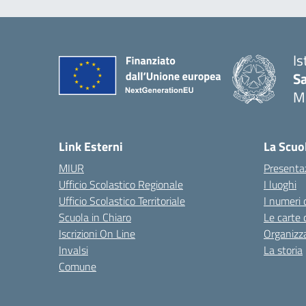
Is
S
M
— 
Link Esterni
La Scuo
MIUR
Presenta
Ufficio Scolastico Regionale
I luoghi
Ufficio Scolastico Territoriale
I numeri 
Scuola in Chiaro
Le carte 
Iscrizioni On Line
Organizz
Invalsi
La storia
Comune