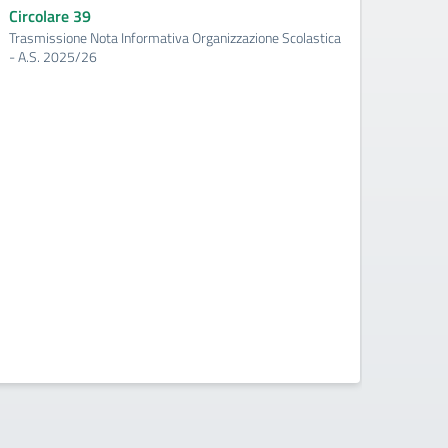
prog
Circolare 39
dell’
Trasmissione Nota Informativa Organizzazione Scolastica
2025
- A.S. 2025/26
Circo
Atto d’
Scolast
Trienna