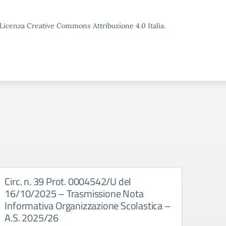
o Licenza Creative Commons Attribuzione 4.0 Italia.
Circ. n. 39 Prot. 0004542/U del
Circ
16/10/2025 – Trasmissione Nota
16/1
Informativa Organizzazione Scolastica –
Docen
A.S. 2025/26
Scola