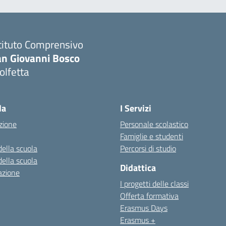
tituto Comprensivo
an Giovanni Bosco
olfetta
Visita la pagina iniziale della scuola
la
I Servizi
zione
Personale scolastico
Famiglie e studenti
della scuola
Percorsi di studio
della scuola
Didattica
azione
I progetti delle classi
Offerta formativa
Erasmus Days
Erasmus +