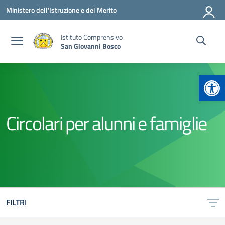
Vai ai contenuti
Vai al menu di navigazione
Vai al footer
Ministero dell'Istruzione e del Merito
Istituto Comprensivo
San Giovanni Bosco
Apr
Circolari per alunni e famiglie
FILTRI