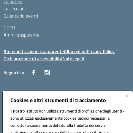
Le notizie
Le circolari
Calendario eventi
GDPR
Amm. trasparente
Amministrazione trasparente
Albo online
Privacy Policy
Dichiarazione di accessibilità
Note legali
Seguici su:
Indirizzo:
Corso Fornari, 168 - 70056 Molfetta (Ba)
Centralino:
Cookies e altri strumenti di tracciamento
+39 080 2446680
Email:
baic882008@istruzione.it
Posta elettronica certificata (PEC):
baic882008@pec.istruzione.it
Il nostro Istituto non utilizza strumenti di profilazione degli utenti -
Codice fiscale: 80023470729
sono utilizzati esclusivamente cookies tecnici necessari al
Codice meccanografico:
BAIC882008
corretto funzionamento del sito, alla fruibilità dei servizi
Codice unico di fatturazione (CUF): UFEUNT
istituzionali e alla sua accessibilità – sono utilizzati, inoltre,