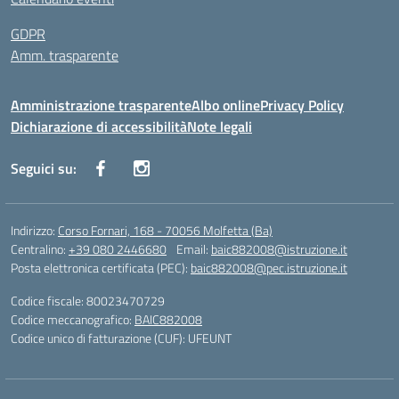
GDPR
Amm. trasparente
Amministrazione trasparente
Albo online
Privacy Policy
Dichiarazione di accessibilità
Note legali
Seguici su:
Indirizzo:
Corso Fornari, 168 - 70056 Molfetta (Ba)
Centralino:
+39 080 2446680
Email:
baic882008@istruzione.it
Posta elettronica certificata (PEC):
baic882008@pec.istruzione.it
Codice fiscale: 80023470729
Codice meccanografico:
BAIC882008
Codice unico di fatturazione (CUF): UFEUNT