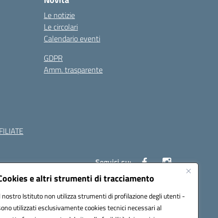
Le notizie
Le circolari
Calendario eventi
GDPR
Amm. trasparente
ILIATE
Seguici su:
Cookies e altri strumenti di tracciamento
Il nostro Istituto non utilizza strumenti di profilazione degli utenti -
c882008@pec.istruzione.it
sono utilizzati esclusivamente cookies tecnici necessari al