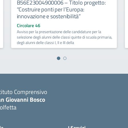
B56E23004900006 – Titolo progetto:
“Costruire ponti per l’Europa:
innovazione e sostenibilità”
Circolare 46
Avviso per la presentazione delle candidature per la
selezione degli alunni delle classi quinte di scuola primaria,
degli alunni delle classi I, II e III della
tituto Comprensivo
an Giovanni Bosco
olfetta
Visita la pagina iniziale della scuola
la
I Servizi