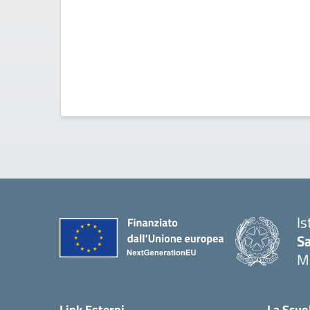
Is
S
M
— 
Link Esterni
La Scuo