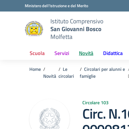
Vai ai contenuti
Vai al menu di navigazione
Vai al footer
Ministero dell'Istruzione e del Merito
Istituto Comprensivo
San Giovanni Bosco
Molfetta
Scuola
Servizi
Novità
Didattica
Home
Le
Circolari per alunni e
Novità
circolari
famiglie
Circolare 103
Circ. N.