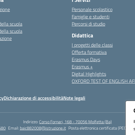
zione
Personale scolastico
Famiglie e studenti
della scuola
Percorsi di studio
della scuola
Didattica
azione
I progetti delle classi
Offerta formativa
Erasmus Days
Erasmus +
Digital Highlights
OXFORD TEST OF ENGLISH AFF
cy
Dichiarazione di accessibilità
Note legali
Indirizzo:
Corso Fornari, 168 - 70056 Molfetta (Ba)
680
Email:
baic882008@istruzione.it
Posta elettronica certificata (PEC):
bai