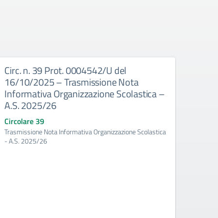
Circ. n. 39 Prot. 0004542/U del
Circ
16/10/2025 – Trasmissione Nota
16/1
Informativa Organizzazione Scolastica –
Docen
A.S. 2025/26
Scola
prog
Circolare 39
dell’
Trasmissione Nota Informativa Organizzazione Scolastica
2025
- A.S. 2025/26
Circo
Atto d’
Scolast
Trienna