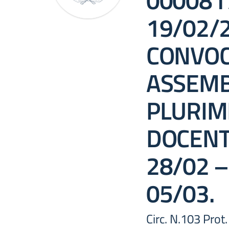
0000817
19/02/
CONVOC
ASSEMB
PLURIM
DOCENT
28/02 –
05/03.
Circ. N.103 Pro