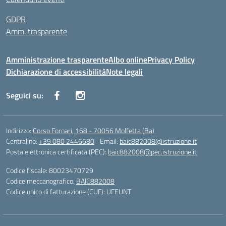
GDPR
Amm. trasparente
Amministrazione trasparente
Albo online
Privacy Policy
Dichiarazione di accessibilità
Note legali
Seguici su:
Indirizzo:
Corso Fornari, 168 - 70056 Molfetta (Ba)
Centralino:
+39 080 2446680
Email:
baic882008@istruzione.it
Posta elettronica certificata (PEC):
baic882008@pec.istruzione.it
Codice fiscale: 80023470729
Codice meccanografico:
BAIC882008
Codice unico di fatturazione (CUF): UFEUNT