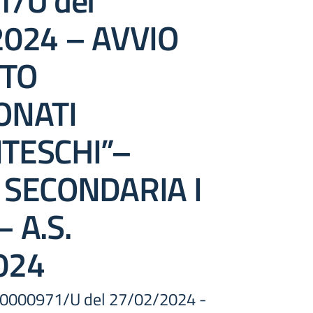
/U del
2024 – AVVIO
TO
ONATI
TESCHI”–
 SECONDARIA I
 A.S.
024
t. 0000971/U del 27/02/2024 -