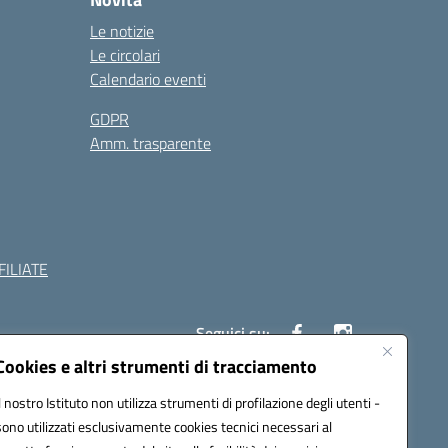
Le notizie
Le circolari
Calendario eventi
GDPR
Amm. trasparente
ILIATE
Seguici su:
Cookies e altri strumenti di tracciamento
Il nostro Istituto non utilizza strumenti di profilazione degli utenti -
c882008@pec.istruzione.it
sono utilizzati esclusivamente cookies tecnici necessari al