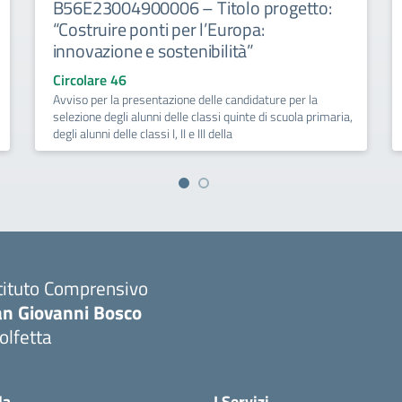
B56E23004900006 – Titolo progetto:
“Costruire ponti per l’Europa:
innovazione e sostenibilità”
Circolare 46
Avviso per la presentazione delle candidature per la
selezione degli alunni delle classi quinte di scuola primaria,
degli alunni delle classi I, II e III della
tituto Comprensivo
an Giovanni Bosco
olfetta
Visita la pagina iniziale della scuola
la
I Servizi