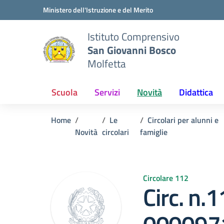
Vai ai contenuti
Vai al menu di navigazione
Vai al footer
Ministero dell'Istruzione e del Merito
Istituto Comprensivo
San Giovanni Bosco
Molfetta
Scuola
Servizi
Novità
Didattica
Home
Le
Circolari per alunni e
Novità
circolari
famiglie
Circolare 112
Circ. n.1