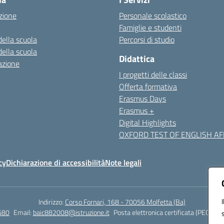
zione
Personale scolastico
Famiglie e studenti
della scuola
Percorsi di studio
della scuola
Didattica
azione
I progetti delle classi
Offerta formativa
Erasmus Days
Erasmus +
Digital Highlights
OXFORD TEST OF ENGLISH AFF
cy
Dichiarazione di accessibilità
Note legali
Indirizzo:
Corso Fornari, 168 - 70056 Molfetta (Ba)
680
Email:
baic882008@istruzione.it
Posta elettronica certificata (PEC):
bai