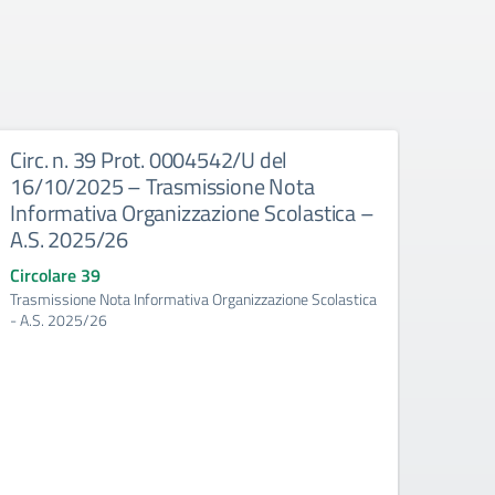
Circ. n. 39 Prot. 0004542/U del
Circ
16/10/2025 – Trasmissione Nota
16/1
Informativa Organizzazione Scolastica –
Docen
A.S. 2025/26
Scola
prog
Circolare 39
dell’
Trasmissione Nota Informativa Organizzazione Scolastica
2025
- A.S. 2025/26
Circo
Atto d’
Scolast
Trienna