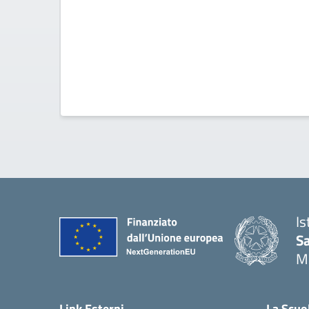
Is
S
M
— 
Link Esterni
La Scuo