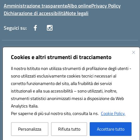
Amministrazione trasparente
Albo online
Privacy Policy
Dichiarazione di accessibilità
Note legali
Seguici su:
Indirizzo:
Corso Fornari, 168 - 70056 Molfetta (Ba)
Centralino:
Cookies e altri strumenti di tracciamento
+39 080 2446680
Email:
baic882008@istruzione.it
Posta elettronica certificata (PEC):
baic882008@pec.istruzione.it
Il nostro Istituto non utilizza strumenti di profilazione degli utenti -
Codice fiscale: 80023470729
sono utilizzati esclusivamente cookies tecnici necessari al
Codice meccanografico:
BAIC882008
corretto funzionamento del sito, alla fruibilità dei servizi
Codice unico di fatturazione (CUF): UFEUNT
istituzionali e alla sua accessibilità – sono utilizzati, inoltre,
strumenti statistici anonimizzati messi a disposizione da Web
Analytics Italia.
Hosting & Powered by 3D Solution S.r.l.
Per saperne di più sul nostro sito, consulta la ns.
Cookie Policy.
Concept & Design by Designers Italia
Personalizza
Rifiuta tutto
Accettare tutto