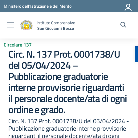
Vai ai contenuti
Vai al menu di navigazione
Vai al footer
Ministero dell'Istruzione e del Merito
Istituto Comprensivo
San Giovanni Bosco
Circolare 137
Circ. N. 137 Prot. 0001738/U
del 05/04/2024 –
Pubblicazione graduatorie
interne provvisorie riguardanti
il personale docente/ata di ogni
ordine e grado.
Circ. N. 137 Prot. 0001738/U del 05/04/2024 -
Pubblicazione graduatorie interne provvisorie
riguardanti il personale docente/ata di ogni