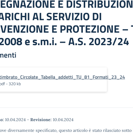
EGNAZIONE E DISTRIBUZIO
ARICHI AL SERVIZIO DI
VENZIONE E PROTEZIONE – T
2008 e s.m.i. – A.S. 2023/24
menti
timbrato_Circolate_Tabella_addetti_TU_81_Formati_23_24
pdf - 320 kb
o:
10.04.2024
-
Revisione:
10.04.2024
ove diversamente specificato, questo articolo è stato rilasciato sott