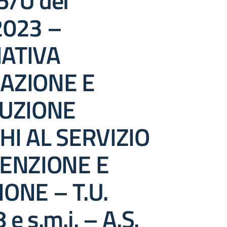
/U del
2023 –
ATIVA
AZIONE E
BUZIONE
HI AL SERVIZIO
VENZIONE E
ONE – T.U.
e s.m.i. – A.S.