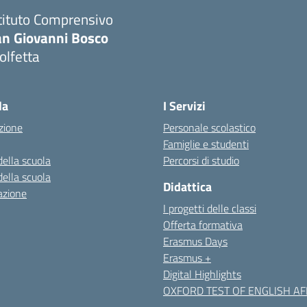
tituto Comprensivo
an Giovanni Bosco
olfetta
Visita la pagina iniziale della scuola
la
I Servizi
zione
Personale scolastico
Famiglie e studenti
della scuola
Percorsi di studio
della scuola
Didattica
azione
I progetti delle classi
Offerta formativa
Erasmus Days
Erasmus +
Digital Highlights
OXFORD TEST OF ENGLISH AFF