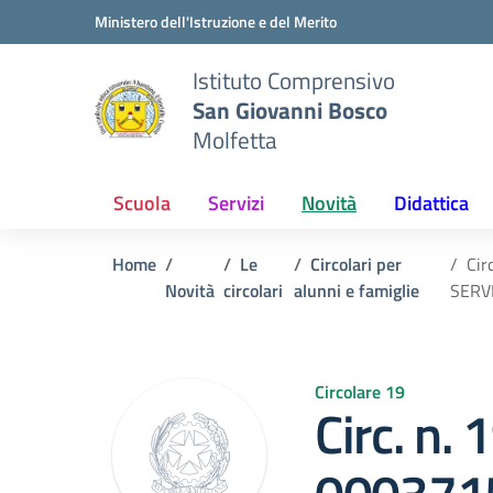
Vai ai contenuti
Vai al menu di navigazione
Vai al footer
Ministero dell'Istruzione e del Merito
Istituto Comprensivo
San Giovanni Bosco
Molfetta
Scuola
Servizi
Novità
Didattica
Home
Le
Circolari per
Cir
Novità
circolari
alunni e famiglie
SERVI
Circolare 19
Circ. n. 