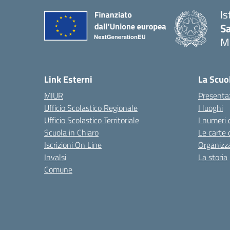
Is
S
M
— 
Link Esterni
La Scuo
MIUR
Presenta
Ufficio Scolastico Regionale
I luoghi
Ufficio Scolastico Territoriale
I numeri 
Scuola in Chiaro
Le carte 
Iscrizioni On Line
Organizz
Invalsi
La storia
Comune