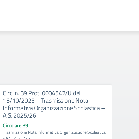
Circ. n. 39 Prot. 0004542/U del
Circ
16/10/2025 – Trasmissione Nota
16/1
Informativa Organizzazione Scolastica –
Docen
A.S. 2025/26
Scola
prog
Circolare 39
dell’
Trasmissione Nota Informativa Organizzazione Scolastica
2025
- A.S. 2025/26