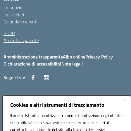
Le notizie
Le circolari
Calendario eventi
GDPR
Amm. trasparente
Amministrazione trasparente
Albo online
Privacy Policy
Dichiarazione di accessibilità
Note legali
Seguici su:
Indirizzo:
Corso Fornari, 168 - 70056 Molfetta (Ba)
Centralino:
Cookies e altri strumenti di tracciamento
+39 080 2446680
Email:
baic882008@istruzione.it
Posta elettronica certificata (PEC):
baic882008@pec.istruzione.it
Il nostro Istituto non utilizza strumenti di profilazione degli utenti -
Codice fiscale: 80023470729
sono utilizzati esclusivamente cookies tecnici necessari al
Codice meccanografico:
BAIC882008
corretto funzionamento del sito, alla fruibilità dei servizi