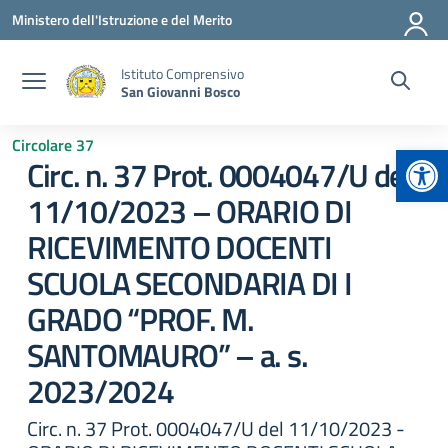
Vai ai contenuti
Vai al menu di navigazione
Vai al footer
Ministero dell'Istruzione e del Merito
Istituto Comprensivo
San Giovanni Bosco
Circolare 37
Apr
Circ. n. 37 Prot. 0004047/U del
11/10/2023 – ORARIO DI
RICEVIMENTO DOCENTI
SCUOLA SECONDARIA DI I
GRADO “PROF. M.
SANTOMAURO” – a. s.
2023/2024
Circ. n. 37 Prot. 0004047/U del 11/10/2023 -