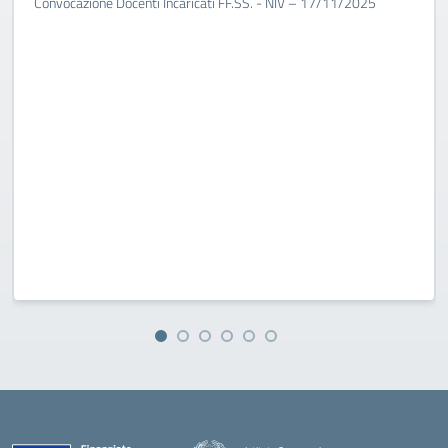
Convocazione Docenti Incaricati FF.SS. - NIV – 17/11/2025