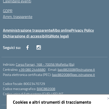
Calendario eventi
GDPR
Amm. trasparente
Amministrazione trasparente
Albo online
Privacy Policy
Dichiarazione di accessibilità
Note legali
Seguici su:
Indirizzo:
Corso Fornari, 168 - 70056 Molfetta (Ba)
Centralino:
+39 080 2446680
Email:
baic882008@istruzione.it
Posta elettronica certificata (PEC):
baic882008@pec.istruzione.it
Codice fiscale: 80023470729
Codice meccanografico:
BAIC882008
Codice unico di fatturazione (CUF): UFEUNT
Cookies e altri strumenti di tracciamento