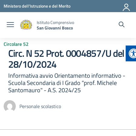
Vai ai contenuti
Vai al menu di navigazione
Vai al footer
Ministero dell'Istruzione e del Merito
Istituto Comprensivo
San Giovanni Bosco
Circolare 52
A
Circ. N 52 Prot. 0004857/U del
28/10/2024
Informativa avvio Orientamento informativo -
Scuola Secondaria di I Grado “prof. Michele
Santomauro" - A.S. 2024/25
Personale scolastico