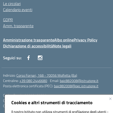
Le circolari
Calendario eventi
GDPR
Amm. trasparente
Amministrazione trasparente
Albo online
Privacy Policy
Dichiarazione di accessibilità
Note legali
Seguici su:
Indirizzo:
Corso Fornari, 168 - 70056 Molfetta (Ba)
Centralino:
+39 080 2446680
Email:
baic882008@istruzione.it
Posta elettronica certificata (PEC):
baic882008@pec.istruzione.it
Codice fiscale: 80023470729
Codice meccanografico:
BAIC882008
Cookies e altri strumenti di tracciamento
Codice unico di fatturazione (CUF): UFEUNT
Il nostro Istituto non utilizza strumenti di profilazione degli utenti -