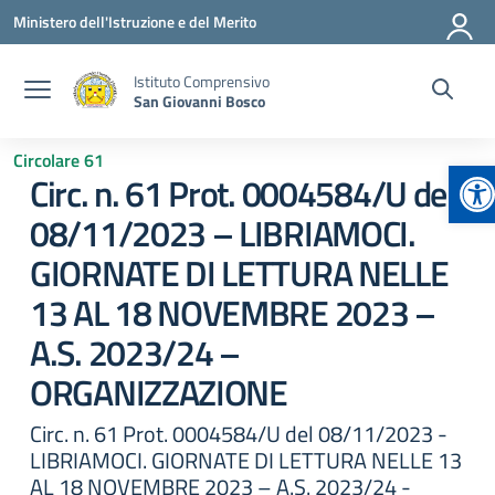
Vai ai contenuti
Vai al menu di navigazione
Vai al footer
Ministero dell'Istruzione e del Merito
Istituto Comprensivo
San Giovanni Bosco
Circolare 61
Ap
Circ. n. 61 Prot. 0004584/U del
08/11/2023 – LIBRIAMOCI.
GIORNATE DI LETTURA NELLE
13 AL 18 NOVEMBRE 2023 –
A.S. 2023/24 –
ORGANIZZAZIONE
Circ. n. 61 Prot. 0004584/U del 08/11/2023 -
LIBRIAMOCI. GIORNATE DI LETTURA NELLE 13
AL 18 NOVEMBRE 2023 – A.S. 2023/24 -