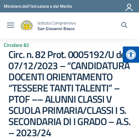
Vai ai contenuti
Vai al menu di navigazione
Vai al footer
Ministero dell'Istruzione e del Merito
Istituto Comprensivo
San Giovanni Bosco
Circolare 82
Apr
Circ. n. 82 Prot. 0005192/U del
07/12/2023 – “CANDIDATURA
DOCENTI ORIENTAMENTO
“TESSERE TANTI TALENTI” –
PTOF –– ALUNNI CLASSI V
SCUOLA PRIMARIA/CLASSI I S.
SECONDARIA DI I GRADO – A.S.
– 2023/24