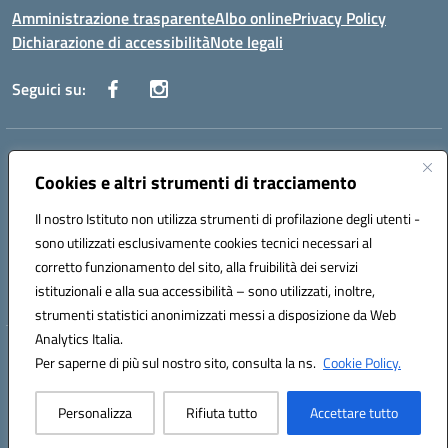
Amministrazione trasparente
Albo online
Privacy Policy
Dichiarazione di accessibilità
Note legali
Seguici su:
Indirizzo:
Corso Fornari, 168 - 70056 Molfetta (Ba)
Centralino:
Cookies e altri strumenti di tracciamento
+39 080 2446680
Email:
baic882008@istruzione.it
Posta elettronica certificata (PEC):
baic882008@pec.istruzione.it
Il nostro Istituto non utilizza strumenti di profilazione degli utenti -
Codice fiscale: 80023470729
sono utilizzati esclusivamente cookies tecnici necessari al
Codice meccanografico:
BAIC882008
corretto funzionamento del sito, alla fruibilità dei servizi
Codice unico di fatturazione (CUF): UFEUNT
istituzionali e alla sua accessibilità – sono utilizzati, inoltre,
strumenti statistici anonimizzati messi a disposizione da Web
Analytics Italia.
Hosting & Powered by 3D Solution S.r.l.
Per saperne di più sul nostro sito, consulta la ns.
Cookie Policy.
Concept & Design by Designers Italia
Personalizza
Rifiuta tutto
Accettare tutto