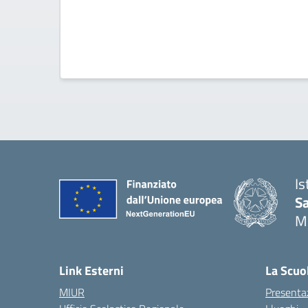
Is
S
M
— 
Link Esterni
La Scuo
MIUR
Presenta