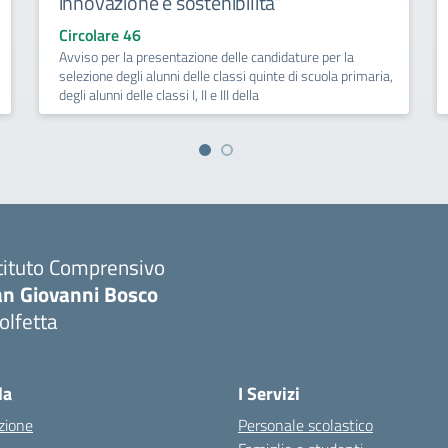
innovazione e sostenibilità”
Circolare 46
Avviso per la presentazione delle candidature per la
selezione degli alunni delle classi quinte di scuola primaria,
degli alunni delle classi I, II e III della
tituto Comprensivo
an Giovanni Bosco
olfetta
Visita la pagina iniziale della scuola
la
I Servizi
zione
Personale scolastico