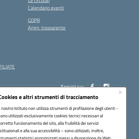
Le circolari
Calendario eventi
GDPR
Amm. trasparente
ILIATE
Seguici su:
Cookies e altri strumenti di tracciamento
Il nostro Istituto non utilizza strumenti di profilazione degli utenti -
c882008@pec.istruzione.it
sono utilizzati esclusivamente cookies tecnici necessari al
corretto funzionamento del sito, alla fruibilità dei servizi
istituzionali e alla sua accessibilità – sono utilizzati, inoltre,
strumenti statistici anonimizzati messi a disposizione da Web