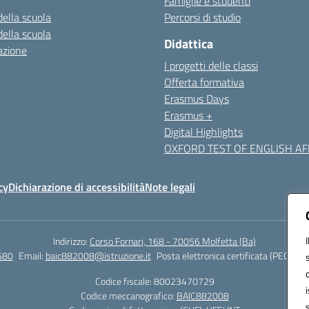
Famiglie e studenti
della scuola
Percorsi di studio
della scuola
Didattica
azione
I progetti delle classi
Offerta formativa
Erasmus Days
Erasmus +
Digital Highlights
OXFORD TEST OF ENGLISH AFF
cy
Dichiarazione di accessibilità
Note legali
Indirizzo:
Corso Fornari, 168 - 70056 Molfetta (Ba)
680
Email:
baic882008@istruzione.it
Posta elettronica certificata (PEC):
bai
Codice fiscale: 80023470729
Codice meccanografico:
BAIC882008