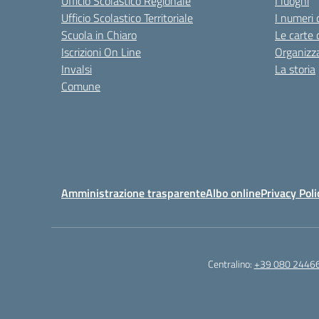
Ufficio Scolastico Regionale
I luoghi
Ufficio Scolastico Territoriale
I numeri 
Scuola in Chiaro
Le carte 
Iscrizioni On Line
Organizz
Invalsi
La storia
Comune
Amministrazione trasparente
Albo online
Privacy Poli
Centralino:
+39 080 2446