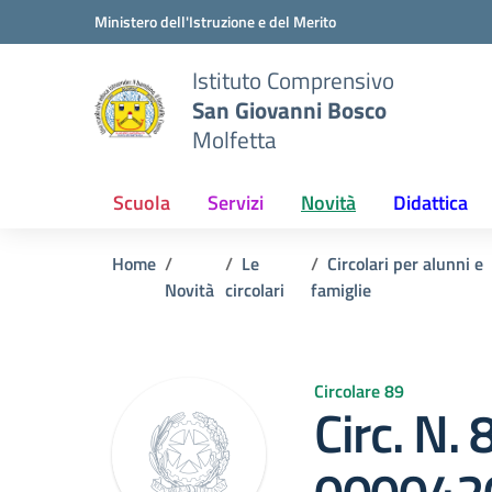
Vai ai contenuti
Vai al menu di navigazione
Vai al footer
Ministero dell'Istruzione e del Merito
Istituto Comprensivo
San Giovanni Bosco
Molfetta
Scuola
Servizi
Novità
Didattica
Home
Le
Circolari per alunni e
Novità
circolari
famiglie
Circolare 89
Circ. N. 