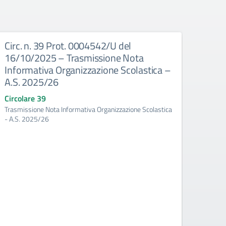
Circ. n. 39 Prot. 0004542/U del
Circ
16/10/2025 – Trasmissione Nota
16/1
Informativa Organizzazione Scolastica –
Docen
A.S. 2025/26
Scola
prog
Circolare 39
dell’
Trasmissione Nota Informativa Organizzazione Scolastica
2025
- A.S. 2025/26
Circo
Atto d’
Scolast
Trienna