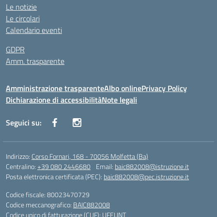
Le notizie
Le circolari
Calendario eventi
GDPR
Amm. trasparente
Amministrazione trasparente
Albo online
Privacy Policy
Dichiarazione di accessibilità
Note legali
Seguici su:
Indirizzo:
Corso Fornari, 168 - 70056 Molfetta (Ba)
Centralino:
+39 080 2446680
Email:
baic882008@istruzione.it
Posta elettronica certificata (PEC):
baic882008@pec.istruzione.it
Codice fiscale: 80023470729
Codice meccanografico:
BAIC882008
Codice unico di fatturazione (CUF): UFEUNT