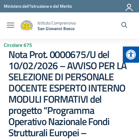
Vai ai contenuti
Vai al menu di navigazione
Vai al footer
Ministero dell'Istruzione e del Merito
Istituto Comprensivo
San Giovanni Bosco
Circolare 675
Apr
Nota Prot. 0000675/U del
10/02/2026 – AVVISO PER LA
SELEZIONE DI PERSONALE
DOCENTE ESPERTO INTERNO
MODULI FORMATIVI del
progetto “Programma
Operativo Nazionale Fondi
Strutturali Europei –