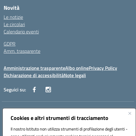
Novità
Le notizie
Le circolari
Calendario eventi
GDPR
Amm. trasparente
Amministrazione trasparente
Albo online
Privacy Policy
Dichiarazione di accessibilità
Note legali
Seguici su:
Indirizzo:
Corso Fornari, 168 - 70056 Molfetta (Ba)
Centralino:
Cookies e altri strumenti di tracciamento
+39 080 2446680
Email:
baic882008@istruzione.it
Posta elettronica certificata (PEC):
baic882008@pec.istruzione.it
Il nostro Istituto non utilizza strumenti di profilazione degli utenti -
Codice fiscale: 80023470729