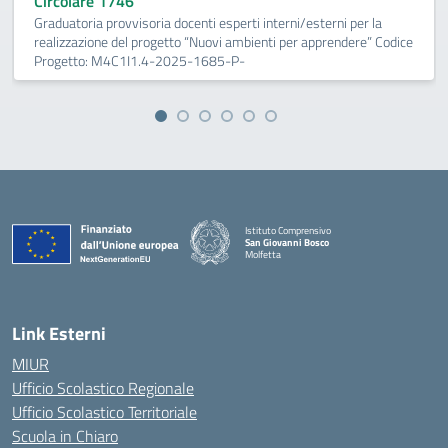
Circolare 1746
Graduatoria provvisoria docenti esperti interni/esterni per la
realizzazione del progetto “Nuovi ambienti per apprendere” Codice
Progetto: M4C1I1.4-2025-1685-P-
Istituto Comprensivo
San Giovanni Bosco
Molfetta
— Visita la pagina iniziale della scuola
Link Esterni
MIUR
Ufficio Scolastico Regionale
Ufficio Scolastico Territoriale
Scuola in Chiaro