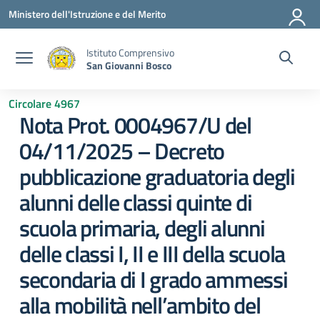
Vai ai contenuti
Vai al menu di navigazione
Vai al footer
Ministero dell'Istruzione e del Merito
Istituto Comprensivo
San Giovanni Bosco
Circolare 4967
Nota Prot. 0004967/U del
04/11/2025 – Decreto
pubblicazione graduatoria degli
alunni delle classi quinte di
scuola primaria, degli alunni
delle classi I, II e III della scuola
secondaria di I grado ammessi
alla mobilità nell’ambito del