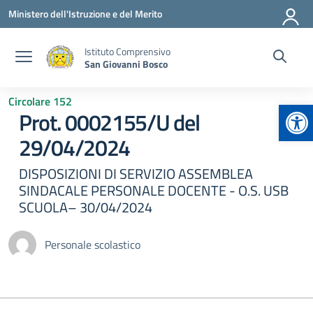
Vai ai contenuti
Vai al menu di navigazione
Vai al footer
Ministero dell'Istruzione e del Merito
Istituto Comprensivo
San Giovanni Bosco
Circolare 152
Apr
Prot. 0002155/U del
29/04/2024
DISPOSIZIONI DI SERVIZIO ASSEMBLEA
SINDACALE PERSONALE DOCENTE - O.S. USB
SCUOLA– 30/04/2024
Personale scolastico