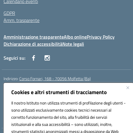
Calendario eventi
GDPR
Amm. trasparente
Amministrazione trasparente
Albo online
Privacy Policy
Dichiarazione di accessibilità
Note legali
Seguici su:
Indirizzo:
Corso Fornari, 168 - 70056 Molfetta (Ba)
Centralino:
+39 080 2446680
Email:
baic882008@istruzione.it
Posta elettronica certificata (PEC):
baic882008@pec.istruzione.it
Cookies e altri strumenti di tracciamento
Codice fiscale: 80023470729
Il nostro Istituto non utilizza strumenti di profilazione degli utenti -
Codice meccanografico:
BAIC882008
sono utilizzati esclusivamente cookies tecnici necessari al
Codice unico di fatturazione (CUF): UFEUNT
corretto funzionamento del sito, alla fruibilità dei servizi
istituzionali e alla sua accessibilità – sono utilizzati, inoltre,
strumenti statistici anonimizzati messi a disposizione da Web