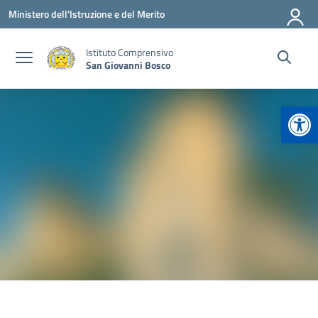
Vai ai contenuti
Vai al menu di navigazione
Vai al footer
Ministero dell'Istruzione e del Merito
Istituto Comprensivo
San Giovanni Bosco
Apr