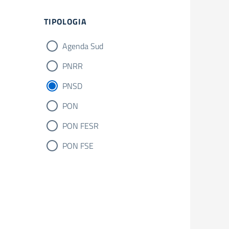
Filtri
TIPOLOGIA
Agenda Sud
PNRR
PNSD
PON
PON FESR
PON FSE