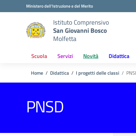
Vai ai contenuti
Vai al menu di navigazione
Vai al footer
Ministero dell'Istruzione e del Merito
Istituto Comprensivo
San Giovanni Bosco
Molfetta
Scuola
Servizi
Novità
Didattica
Home
Didattica
I progetti delle classi
PNS
PNSD