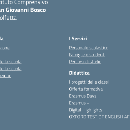
tituto Comprensivo
an Giovanni Bosco
olfetta
Visita la pagina iniziale della scuola
la
I Servizi
zione
Personale scolastico
Famiglie e studenti
della scuola
Percorsi di studio
della scuola
Didattica
azione
I progetti delle classi
Offerta formativa
Erasmus Days
Erasmus +
Digital Highlights
OXFORD TEST OF ENGLISH AFF