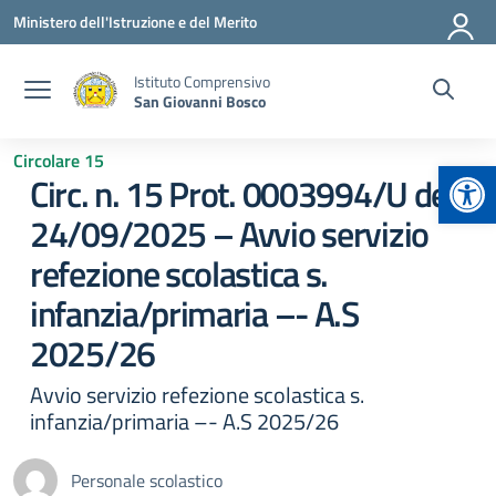
Vai ai contenuti
Vai al menu di navigazione
Vai al footer
Ministero dell'Istruzione e del Merito
Istituto Comprensivo
San Giovanni Bosco
Circolare 15
Apr
Circ. n. 15 Prot. 0003994/U del
24/09/2025 – Avvio servizio
refezione scolastica s.
infanzia/primaria –- A.S
2025/26
Avvio servizio refezione scolastica s.
infanzia/primaria –- A.S 2025/26
Personale scolastico