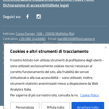
Dichiarazione di accessibilità
Note legali
Seguici su:
Indirizzo:
Corso Fornari, 168 - 70056 Molfetta (Ba)
Centralino:
+39 080 2446680
Email:
baic882008@istruzione.it
Posta elettronica certificata (PEC):
baic882008@pec.istruzione.it
Cookies e altri strumenti di tracciamento
Codice fiscale: 80023470729
Codice meccanografico:
BAIC882008
Il nostro Istituto non utilizza strumenti di profilazione degli utenti -
Codice unico di fatturazione (CUF): UFEUNT
sono utilizzati esclusivamente cookies tecnici necessari al
corretto funzionamento del sito, alla fruibilità dei servizi
istituzionali e alla sua accessibilità – sono utilizzati, inoltre,
Hosting & Powered by 3D Solution S.r.l.
strumenti statistici anonimizzati messi a disposizione da Web
Concept & Design by Designers Italia
Analytics Italia.
Per saperne di più sul nostro sito, consulta la ns.
Cookie Policy.
Personalizza
Rifiuta tutto
Accettare tutto