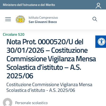
Vai ai contenuti
Vai al menu di navigazione
Vai al footer
Ministero dell'Istruzione e del Merito
Istituto Comprensivo
San Giovanni Bosco
Circolare 520
Ap
Nota Prot. 0000520/U del
30/01/2026 – Costituzione
Commissione Vigilanza Mensa
Scolastica d’istituto – A.S.
2025/06
Costituzione Commissione Vigilanza Mensa
Scolastica d’istituto - A.S. 2025/06
Personale scolastico