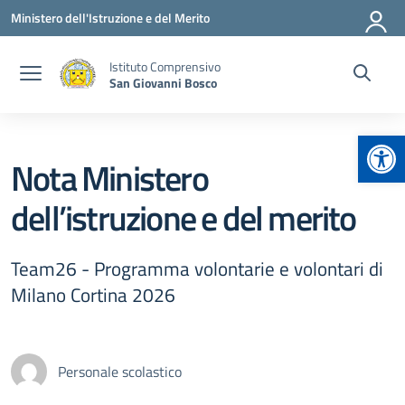
Vai ai contenuti
Vai al menu di navigazione
Vai al footer
Ministero dell'Istruzione e del Merito
Istituto Comprensivo
San Giovanni Bosco
Apr
Nota Ministero
dell’istruzione e del merito
Team26 - Programma volontarie e volontari di
Milano Cortina 2026
Personale scolastico