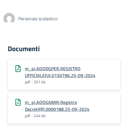
Personale scolastico
Documenti
m_pi.AOODGPER.REGISTRO
UFFICIALE(U).0150796.25-09-2024
pdf - 351 kb
m_pi.AOOGABMI.Registro
Decreti(R).0000188.25-09-2024
pdf - 244 kb