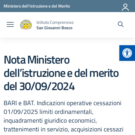
Vai ai contenuti
Vai al menu di navigazione
Vai al footer
Ministero dell'Istruzione e del Merito
Istituto Comprensivo
San Giovanni Bosco
Apr
Nota Ministero
dell’istruzione e del merito
del 30/09/2024
BARI e BAT. Indicazioni operative cessazioni
01/09/2025 limiti ordinamentali,
inquadramenti giuridico economici,
trattenimenti in servizio, acquisizioni cessazi