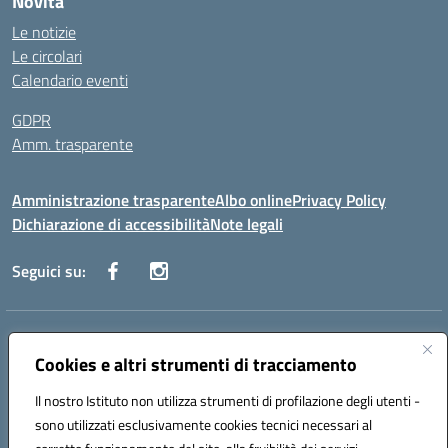
Novità
Le notizie
Le circolari
Calendario eventi
GDPR
Amm. trasparente
Amministrazione trasparente
Albo online
Privacy Policy
Dichiarazione di accessibilità
Note legali
Seguici su:
Indirizzo:
Corso Fornari, 168 - 70056 Molfetta (Ba)
Centralino:
Cookies e altri strumenti di tracciamento
+39 080 2446680
Email:
baic882008@istruzione.it
Posta elettronica certificata (PEC):
baic882008@pec.istruzione.it
Il nostro Istituto non utilizza strumenti di profilazione degli utenti -
Codice fiscale: 80023470729
sono utilizzati esclusivamente cookies tecnici necessari al
Codice meccanografico:
BAIC882008