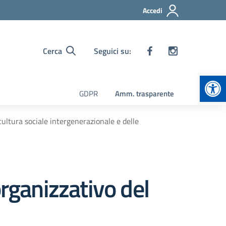
Accedi
Cerca
Seguici su:
Apr
GDPR
Amm. trasparente
cultura sociale intergenerazionale e delle
organizzativo del