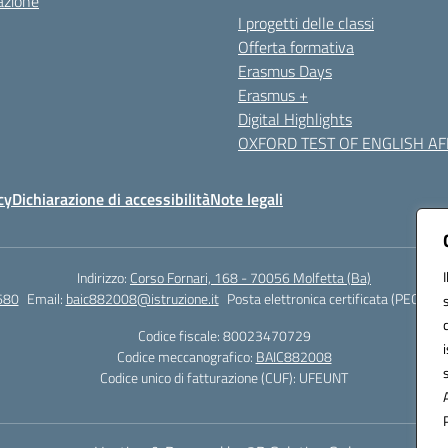
azione
I progetti delle classi
Offerta formativa
Erasmus Days
Erasmus +
Digital Highlights
OXFORD TEST OF ENGLISH AFF
cy
Dichiarazione di accessibilità
Note legali
Indirizzo:
Corso Fornari, 168 - 70056 Molfetta (Ba)
680
Email:
baic882008@istruzione.it
Posta elettronica certificata (PEC):
bai
Codice fiscale: 80023470729
Codice meccanografico:
BAIC882008
Codice unico di fatturazione (CUF): UFEUNT