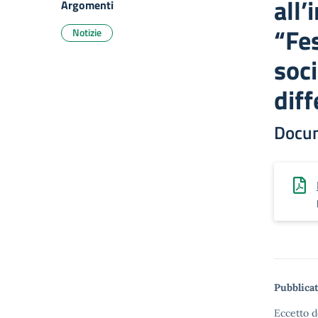
all’
Argomenti
“Fes
Notizie
soci
dif
Docu
Pubblicat
Eccetto d