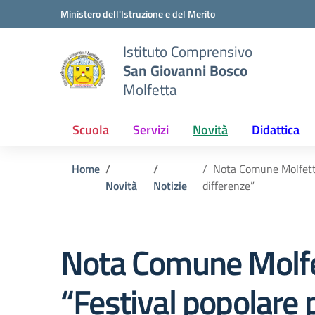
Vai ai contenuti
Vai al menu di navigazione
Vai al footer
Ministero dell'Istruzione e del Merito
Istituto Comprensivo
San Giovanni Bosco
Molfetta
Scuola
Servizi
Novità
Didattica
Home
Nota Comune Molfetta 
Novità
Notizie
differenze”
Nota Comune Molfett
“Festival popolare 