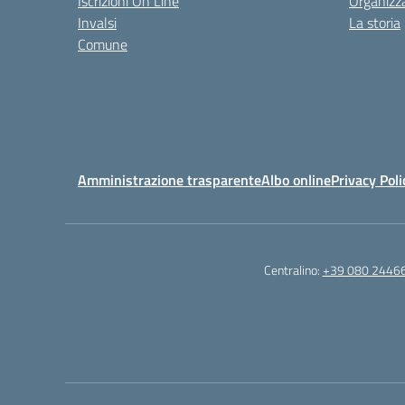
Iscrizioni On Line
Organizz
Invalsi
La storia
Comune
Amministrazione trasparente
Albo online
Privacy Poli
Centralino:
+39 080 2446