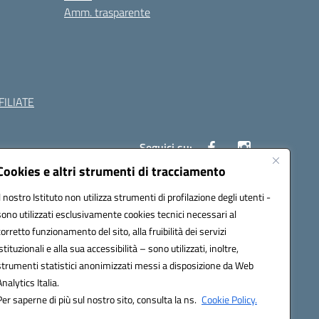
Amm. trasparente
ILIATE
Seguici su:
Cookies e altri strumenti di tracciamento
Il nostro Istituto non utilizza strumenti di profilazione degli utenti -
c882008@pec.istruzione.it
sono utilizzati esclusivamente cookies tecnici necessari al
corretto funzionamento del sito, alla fruibilità dei servizi
istituzionali e alla sua accessibilità – sono utilizzati, inoltre,
strumenti statistici anonimizzati messi a disposizione da Web
Analytics Italia.
Per saperne di più sul nostro sito, consulta la ns.
Cookie Policy.