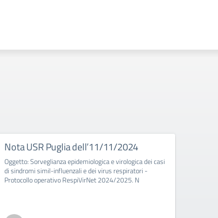
Nota USR Puglia dell’11/11/2024
Nota 
meri
Oggetto: Sorveglianza epidemiologica e virologica dei casi
di sindromi simil-influenzali e dei virus respiratori -
Team26
Protocollo operativo RespiVirNet 2024/2025. N
Cortin