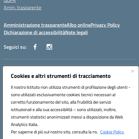
GDPR
Amm. trasparente
Amministrazione trasparente
Albo online
Privacy Policy
Dichiarazione di accessibilità
Note legali
Seguici su:
Indirizzo:
Corso Fornari, 168 - 70056 Molfetta (Ba)
Centralino:
Cookies e altri strumenti di tracciamento
+39 080 2446680
Email:
baic882008@istruzione.it
Posta elettronica certificata (PEC):
baic882008@pec.istruzione.it
Il nostro Istituto non utilizza strumenti di profilazione degli utenti -
Codice fiscale: 80023470729
sono utilizzati esclusivamente cookies tecnici necessari al
Codice meccanografico:
BAIC882008
corretto funzionamento del sito, alla fruibilità dei servizi
Codice unico di fatturazione (CUF): UFEUNT
istituzionali e alla sua accessibilità – sono utilizzati, inoltre,
strumenti statistici anonimizzati messi a disposizione da Web
Analytics Italia.
Hosting & Powered by 3D Solution S.r.l.
Per saperne di più sul nostro sito, consulta la ns.
Cookie Policy.
Concept & Design by Designers Italia