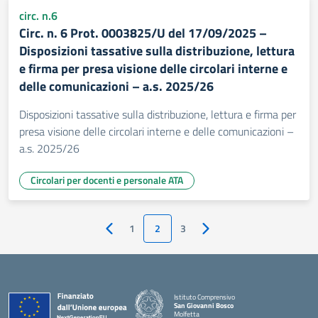
circ. n.6
Circ. n. 6 Prot. 0003825/U del 17/09/2025 –
Disposizioni tassative sulla distribuzione, lettura
e firma per presa visione delle circolari interne e
delle comunicazioni – a.s. 2025/26
Disposizioni tassative sulla distribuzione, lettura e firma per
presa visione delle circolari interne e delle comunicazioni –
a.s. 2025/26
Circolari per docenti e personale ATA
1
2
3
Pagina precedente
Pagina successiva
Istituto Comprensivo
San Giovanni Bosco
Molfetta