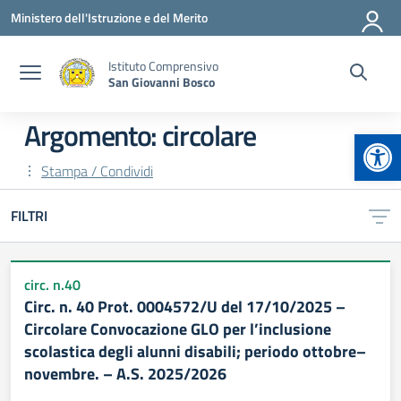
Vai ai contenuti
Vai al menu di navigazione
Vai al footer
Ministero dell'Istruzione e del Merito
Istituto Comprensivo
San Giovanni Bosco
Argomento: circolare
Apr
Stampa / Condividi
FILTRI
circ. n.40
Circ. n. 40 Prot. 0004572/U del 17/10/2025 –
Circolare Convocazione GLO per l’inclusione
scolastica degli alunni disabili; periodo ottobre–
novembre. – A.S. 2025/2026